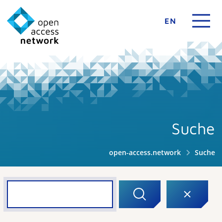
EN
Suche
open-access.network
Suche