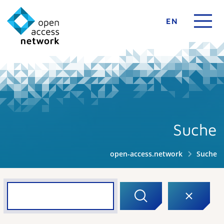
EN
Suche
open-access.network
Suche