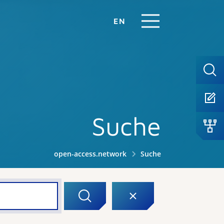
EN
Suche
open-access.network
Suche