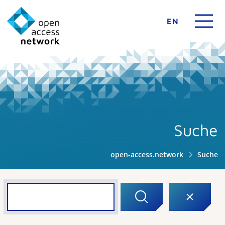
EN
Suche
open-access.network
Suche