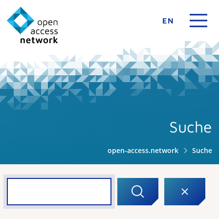
EN
Suche
open-access.network
Suche