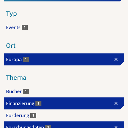
Typ
Events
1
Ort
Europa
1
Thema
Bücher
1
Finanzierung
1
Förderung
1
Forschungsdaten
1