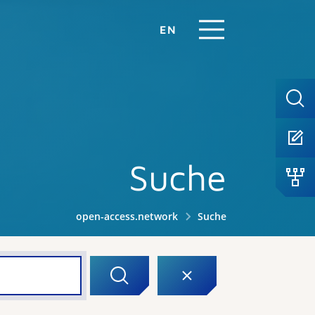
EN
Suche
open-access.network
Suche