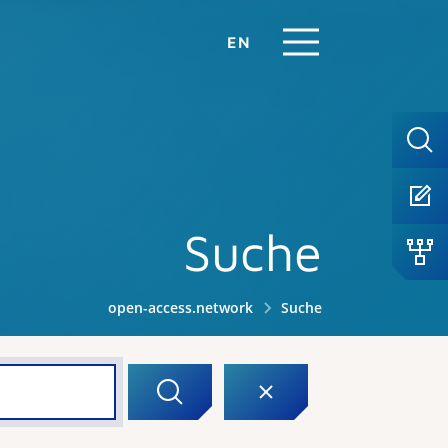
EN
Suche
open-access.network
Suche