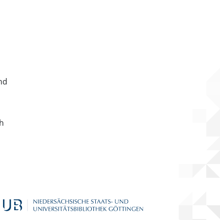
nd
ch