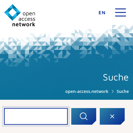
EN
Suche
open-access.network
Suche