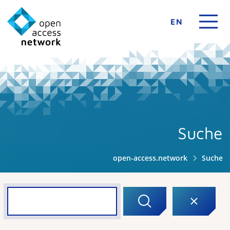
EN
Suche
open-access.network
Suche