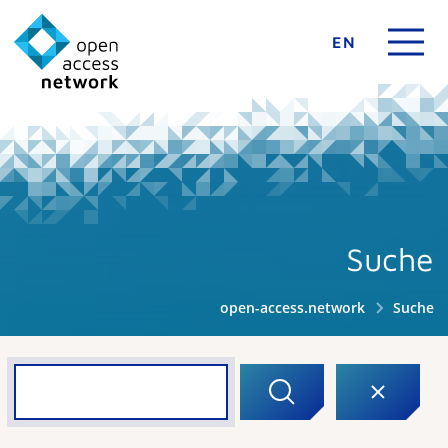
EN
Suche
open-access.network
Suche