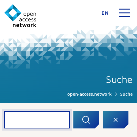
EN
Suche
open-access.network
Suche