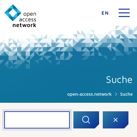
EN
Suche
open-access.network
Suche