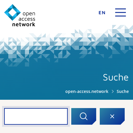
EN
Suche
open-access.network
Suche