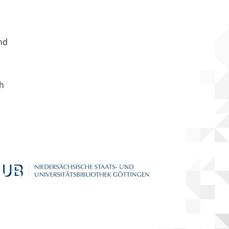
nd
ch