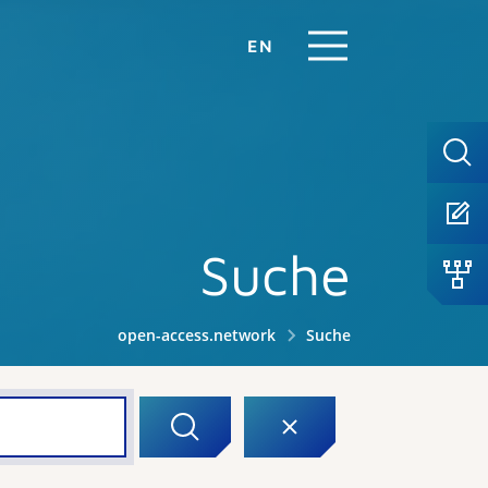
EN
Suche
open-access.network
Suche