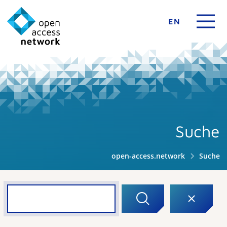
EN
Suche
open-access.network
Suche