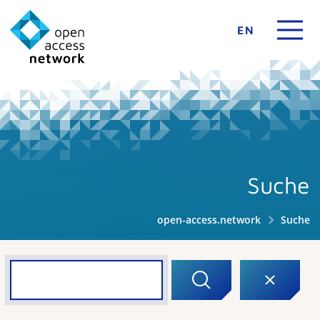
EN
Suche
open-access.network
Suche