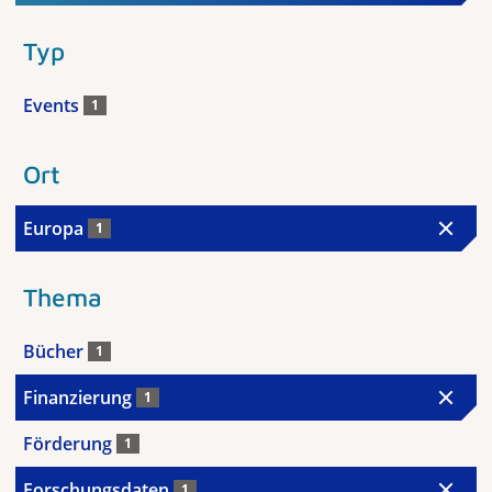
Typ
Events
1
Ort
Europa
1
Thema
Bücher
1
Finanzierung
1
Förderung
1
Forschungsdaten
1