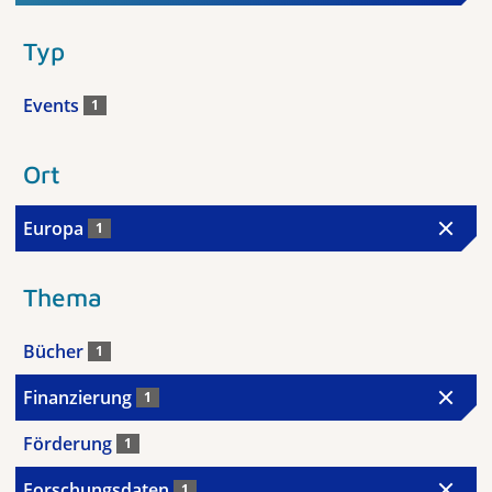
Typ
Events
1
Ort
Europa
1
Thema
Bücher
1
Finanzierung
1
Förderung
1
Forschungsdaten
1