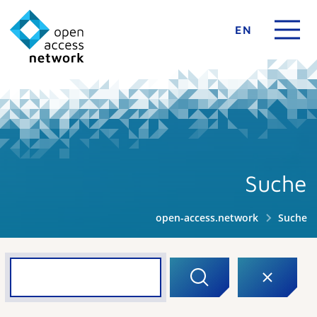
EN
Suche
open-access.network
Suche