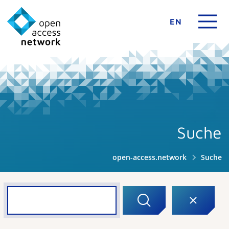
EN
Suche
open-access.network
Suche