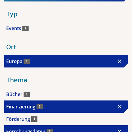
Typ
Events
1
Ort
Europa
1
Thema
Bücher
1
Finanzierung
1
Förderung
1
Forschungsdaten
1