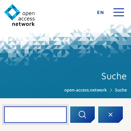
EN
Suche
open-access.network
Suche