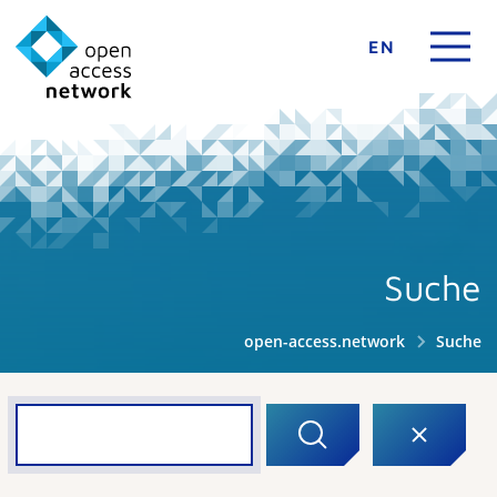
EN
Suche
open-access.network
Suche