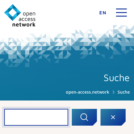
EN
Suche
open-access.network
Suche