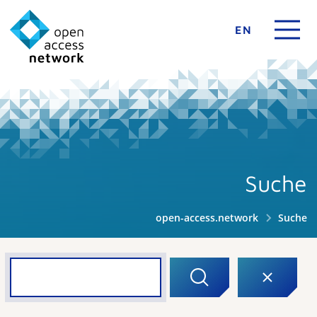
EN
Suche
open-access.network
Suche