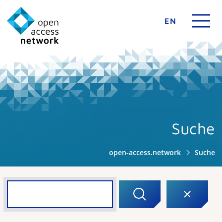
EN
Suche
open-access.network
Suche