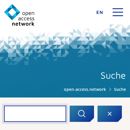
EN
Suche
open-access.network
Suche