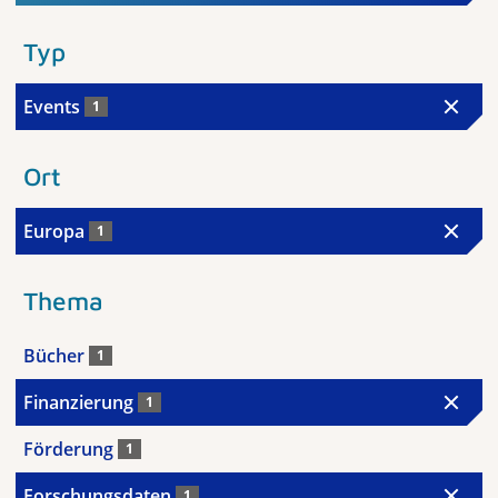
Typ
Events
1
Ort
Europa
1
Thema
Bücher
1
Finanzierung
1
Förderung
1
Forschungsdaten
1