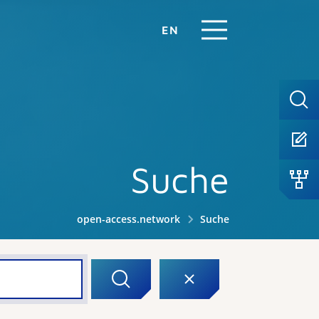
EN
Suche
open-access.network
Suche