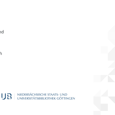
nd
ch