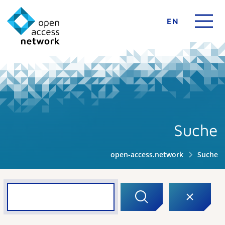
EN
Suche
open-access.network
Suche