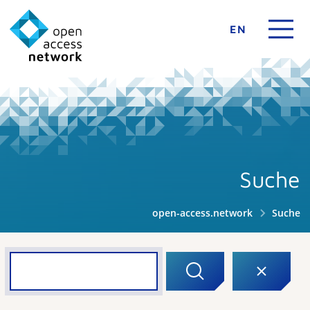
EN
Suche
open-access.network
Suche