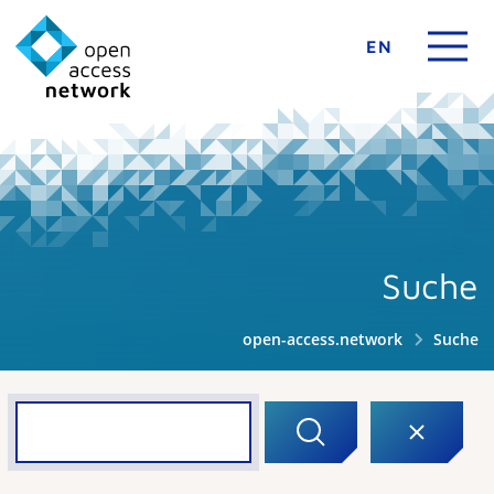
EN
Suche
open-access.network
Suche