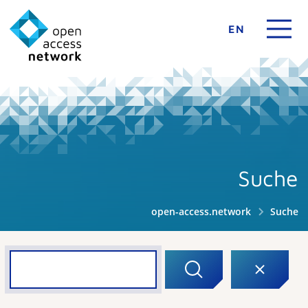
EN
Suche
open-access.network
Suche