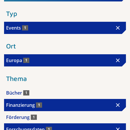
Typ
Events
1
Ort
Europa
1
Thema
Bücher
1
Finanzierung
1
Förderung
1
Forschungsdaten
1