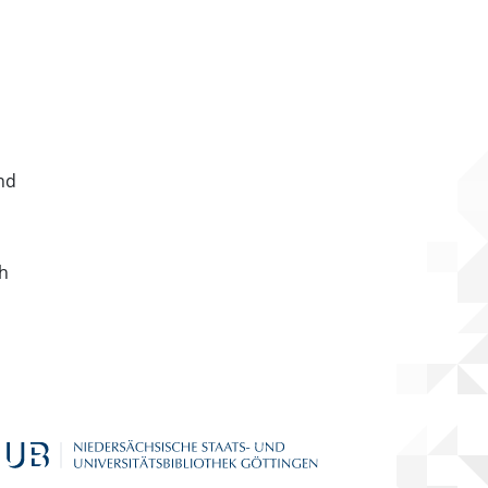
nd
ch