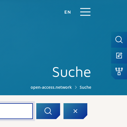
EN
Suche
open-access.network
Suche