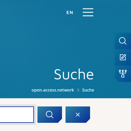
EN
Suche
open-access.network
Suche