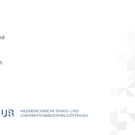
nd
ch