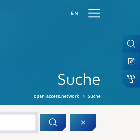
EN
Suche
open-access.network
Suche