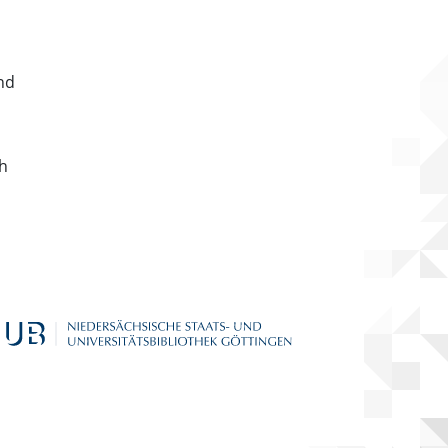
nd
ch