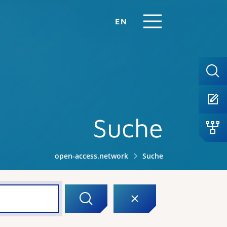
EN
Suche
open-access.network
Suche