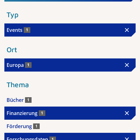
Typ
Events
1
Ort
Europa
1
Thema
Bücher
1
Finanzierung
1
Förderung
1
Forschungsdaten
1