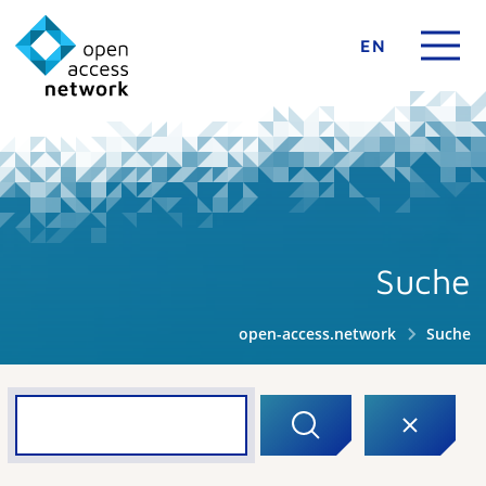
EN
Suche
open-access.network
Suche