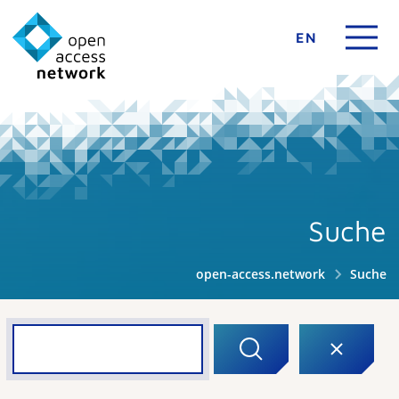
EN
Suche
open-access.network
Suche