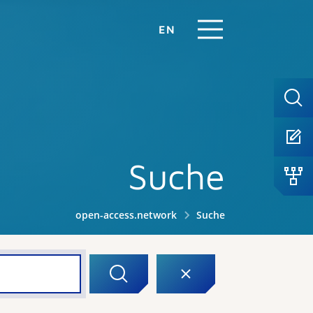
EN
Suche
open-access.network
Suche