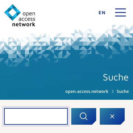
EN
Suche
open-access.network
Suche