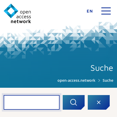
EN
Suche
open-access.network
Suche