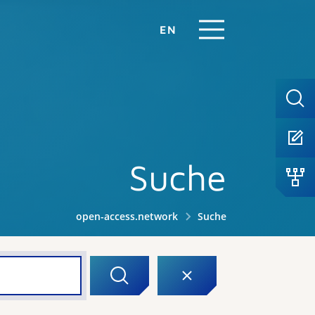
EN
Suche
open-access.network
Suche