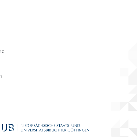
nd
ch