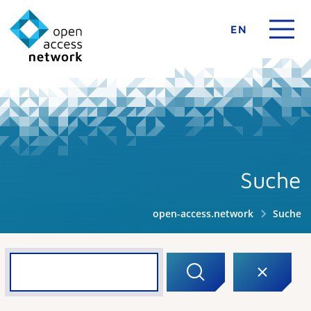
EN
Suche
open-access.network
Suche