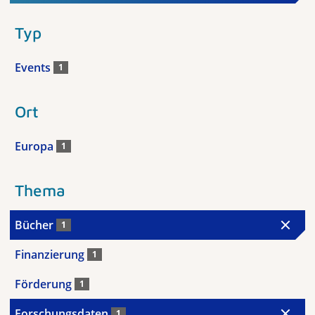
Typ
Events
1
Ort
Europa
1
Thema
Bücher
1
Finanzierung
1
Förderung
1
Forschungsdaten
1