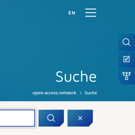
EN
Suche
open-access.network
Suche