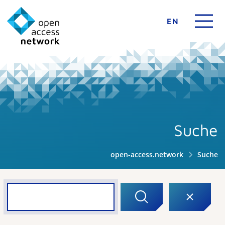
EN
Suche
open-access.network
Suche