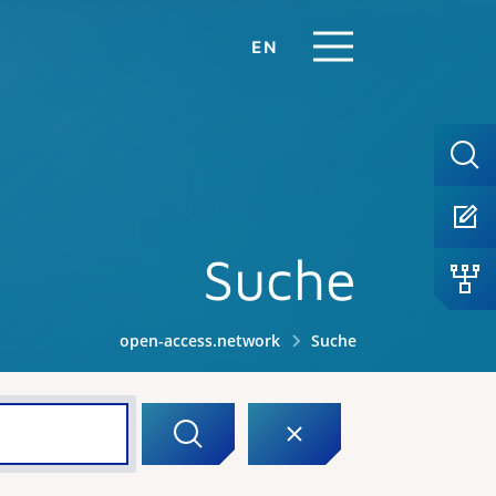
EN
Suche
open-access.network
Suche