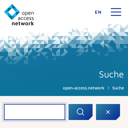
EN
Suche
open-access.network
Suche