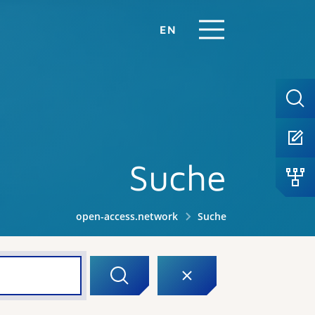
EN
Suche
open-access.network
Suche