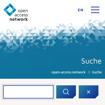
EN
Suche
open-access.network
Suche