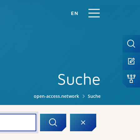
EN
Suche
open-access.network
Suche