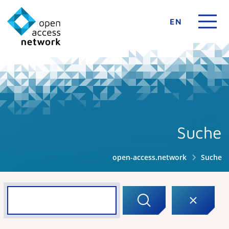
EN
Suche
open-access.network
Suche