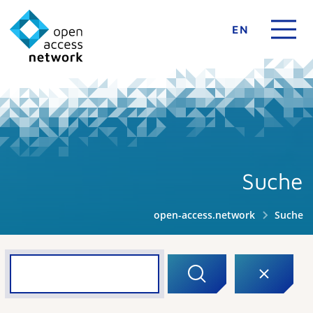
EN
Suche
open-access.network
Suche