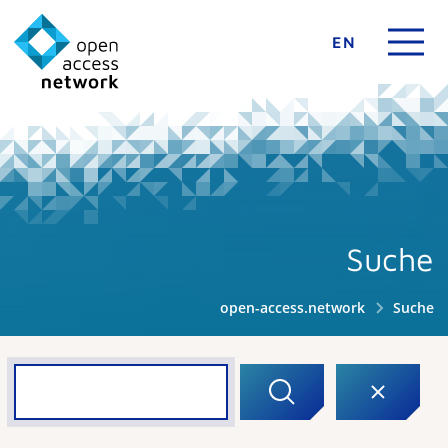
EN
Suche
open-access.network
Suche